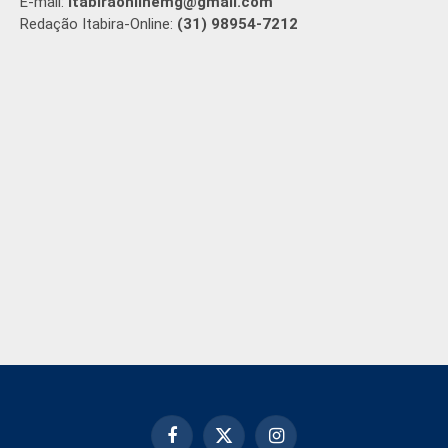
E-mail:
itabiraonlinemg@gmail.com
Redação Itabira-Online:
(31) 98954-7212
Facebook
X
Instagram