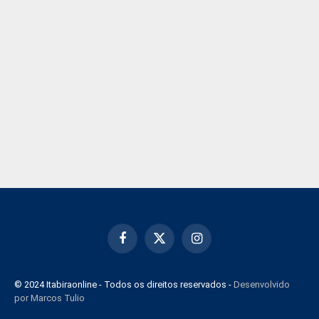
Facebook
X
Instagram
(Twitter)
© 2024 Itabiraonline - Todos os direitos reservados -
Desenvolvido
por Marcos Tulio