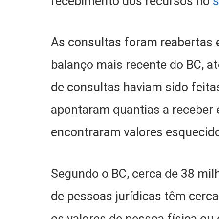
recebimento dos recursos no
s
As consultas foram reabertas 
balanço mais recente do BC, até
de consultas haviam sido feita
apontaram quantias a receber 
encontraram valores esquecid
Segundo o BC, cerca de 38 mil
de pessoas jurídicas têm cerca
os valores de pessoa física ou 