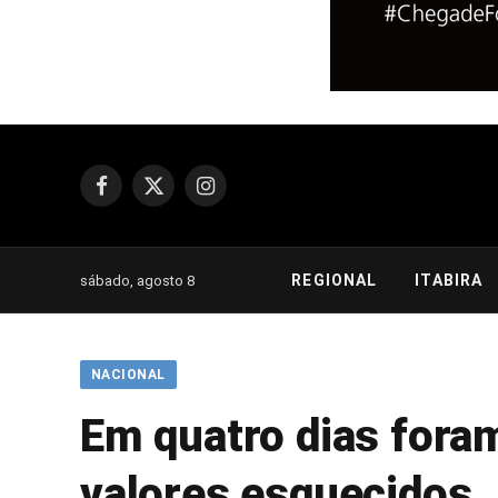
Facebook
X
Instagram
(Twitter)
REGIONAL
ITABIRA
sábado, agosto 8
NACIONAL
Em quatro dias fora
valores esquecidos