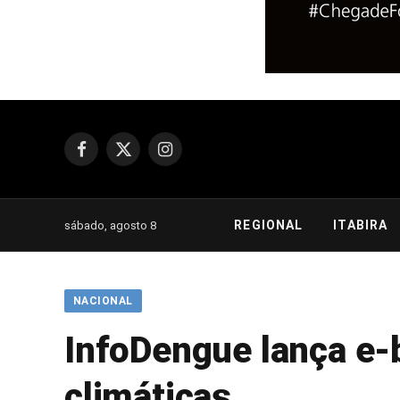
Facebook
X
Instagram
(Twitter)
REGIONAL
ITABIRA
sábado, agosto 8
NACIONAL
InfoDengue lança e
climáticas