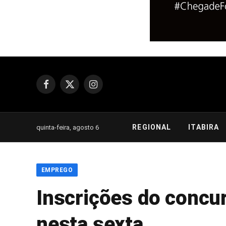
Facebook
X
Instagram
(Twitter)
REGIONAL
ITABIRA
quinta-feira, agosto 6
EMPREGO
Inscrições do concu
nesta sexta