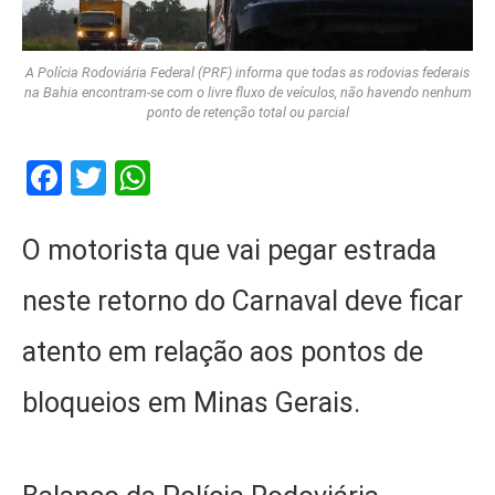
A Polícia Rodoviária Federal (PRF) informa que todas as rodovias federais
na Bahia encontram-se com o livre fluxo de veículos, não havendo nenhum
ponto de retenção total ou parcial
Facebook
Twitter
WhatsApp
O motorista que vai pegar estrada
neste retorno do Carnaval deve ficar
atento em relação aos pontos de
bloqueios em Minas Gerais.