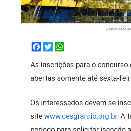
Edifício sede do
Facebook
Twitter
WhatsApp
As inscrições para o concurso
abertas somente até sexta-feira
Os interessados devem se insc
site
www.cesgranrio.org.br
. A 
período para solicitar isenção 