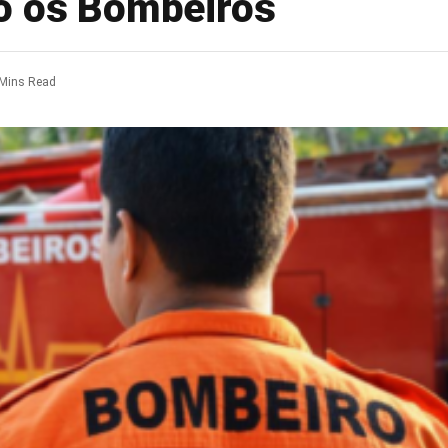
o os Bombeiros
 Mins Read