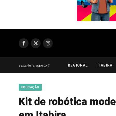
Facebook
X
Instagram
(Twitter)
REGIONAL
ITABIRA
sexta-feira, agosto 7
EDUCAÇÃO
Kit de robótica mode
em Itabira