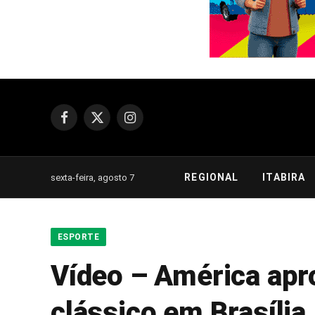
Facebook
X
Instagram
(Twitter)
REGIONAL
ITABIRA
sexta-feira, agosto 7
ESPORTE
Vídeo – América apro
clássico em Brasília