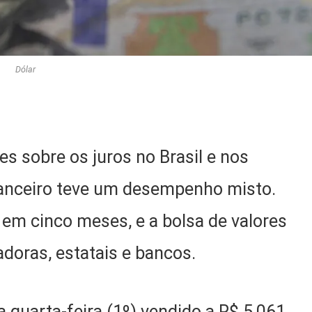
Dólar
s sobre os juros no Brasil e nos
nanceiro teve um desempenho misto.
l em cinco meses, e a bolsa de valores
doras, estatais e bancos.
 quarta-feira (1º) vendido a R$ 5,061,