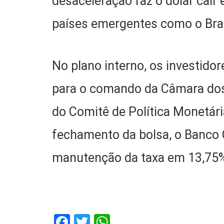
desaceleração faz o dólar cair
países emergentes como o Bras
No plano interno, os investido
para o comando da Câmara dos
do Comitê de Política Monetár
fechamento da bolsa, o Banco C
manutenção da taxa em 13,75%
Facebook
Twitter
WhatsApp