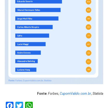
Fonte
:
Forbes
,
CupomValido.com.br
,
Statista
Facebook
Twitter
WhatsApp