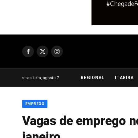
Facebook
X
Instagram
(Twitter)
REGIONAL
ITABIRA
sexta-feira, agosto 7
EMPREGO
Vagas de emprego no 
janeiro