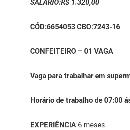
SALÁRIO:
R$ 1.320,00
CÓD:
6654053
CBO:
7243-16
CONFEITEIRO
–
0
1
VAGA
Vaga para trabalhar
em super
Horário de trabalho de 07:00 á
EXPERIÊNCIA
:6 meses