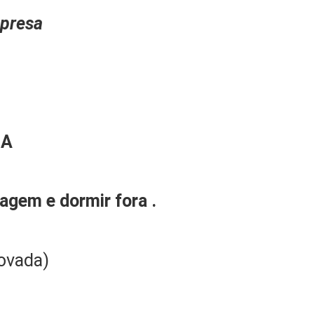
presa
GA
iagem e dormir fora .
ovada)