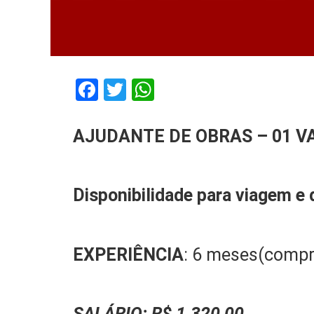
Facebook
Twitter
WhatsApp
AJUDANTE DE
OBRAS
–
0
1
V
D
isponibilidade para viagem
e 
EXPERIÊNCIA
: 6 meses(comp
SALÁRIO:
R$ 1.320,00