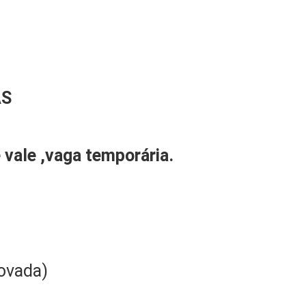
A
S
 vale ,vaga temporária.
ovada)