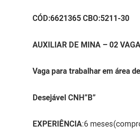
CÓD:
6621365
CBO:
5211-30
AUXILIAR
DE MINA
–
0
2
VAG
Vaga para trabalhar
em
área de
Desejável
CNH”B”
EXPERIÊNCIA
:6 meses(compr