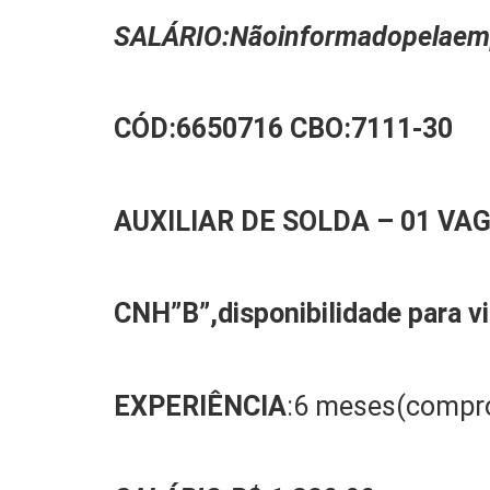
SALÁRIO:
N
ão
informado
pela
em
CÓD:
6650716
CBO:
7111-30
AUXILIAR
DE SOLDA
–
0
1
VA
CNH”B”,
disponibilidade para v
EXPERIÊNCIA
:6 meses(compr