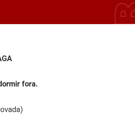
AG
A
dormir fora.
rovada)