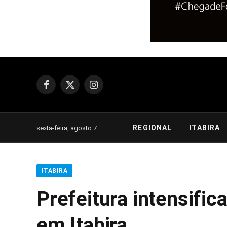
Facebook
X
Instagram
(Twitter)
REGIONAL
ITABIRA
sexta-feira, agosto 7
ITABIRA
Prefeitura intensifi
em Itabira