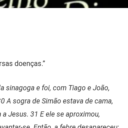
rsas doenças.”
a sinagoga e foi, com Tiago e João,
30 A sogra de Simão estava de cama,
 a Jesus. 31 E ele se aproximou,
vantar-se. Então, a febre desapareceu;