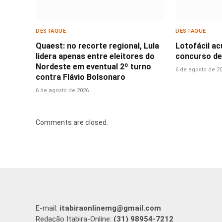
DESTAQUE
DESTAQUE
Quaest: no recorte regional, Lula
Lotofácil a
lidera apenas entre eleitores do
concurso de
Nordeste em eventual 2º turno
6 de agosto de 2
contra Flávio Bolsonaro
6 de agosto de 2026
Comments are closed.
E-mail:
itabiraonlinemg@gmail.com
Redação Itabira-Online:
(31) 98954-7212