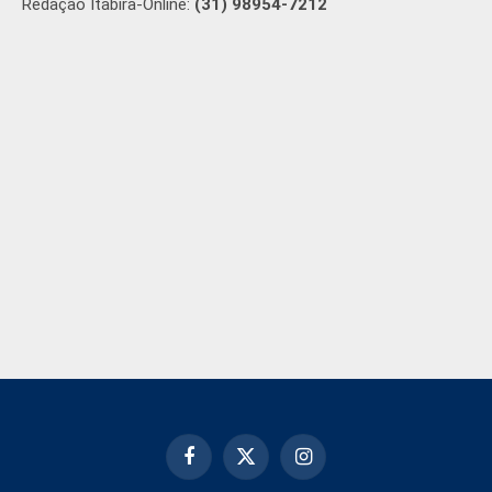
Redação Itabira-Online:
(31) 98954-7212
Facebook
X
Instagram
(Twitter)