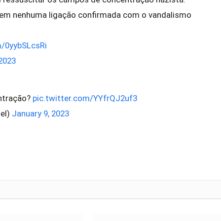
tem nenhuma ligação confirmada com o vandalismo
m/0yybSLcsRi
 2023
ntração?
pic.twitter.com/YYfrQJ2uf3
el)
January 9, 2023