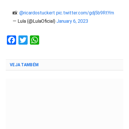
📸:
@ricardostuckert
pic.twitter.com/gdj5b9RtYm
— Lula (@LulaOficial)
January 6, 2023
Facebook
Twitter
WhatsApp
VEJA TAMBÉM