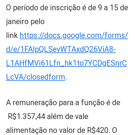
O período de inscrição é de 9 a 15 de
janeiro pelo
link
https://docs.google.com/forms/
d/e/1FAIpQLSevWTAxdQ26ViA8-
L1AHfMVi61Lfn_hk1to7YCDgESnrC
LcVA/closedform
.
A remuneração para a função é de
R$1.357,44 além de vale
alimentação no valor de R$420. O