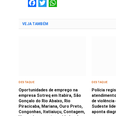
Facebook
Twitter
WhatsApp
VEJA TAMBÉM
DESTAQUE
DESTAQUE
Oportunidades de emprego na
Polícia regi
empresa Sotreq em Itabira, São
atendimento
Gonçalo do Rio Abaixo, Rio
de violência
Piracicaba, Mariana, Ouro Preto,
Sudeste lid
Congonhas, Itatiaiuçu, Contagem,
aponta diag