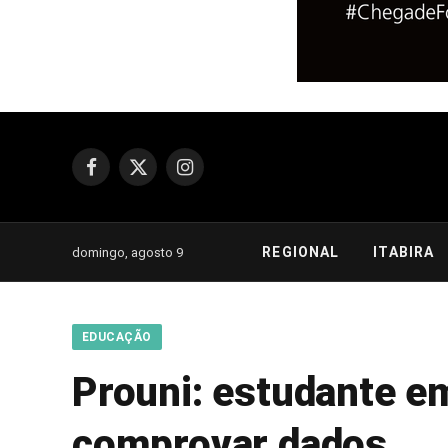
Facebook
X
Instagram
(Twitter)
REGIONAL
ITABIRA
domingo, agosto 9
EDUCAÇÃO
Prouni: estudante em
comprovar dados