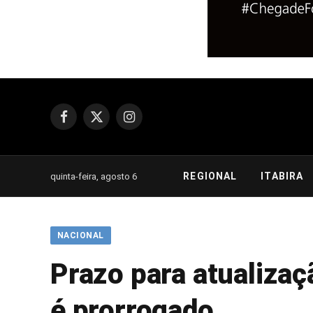
Facebook
X
Instagram
(Twitter)
REGIONAL
ITABIRA
quinta-feira, agosto 6
NACIONAL
Prazo para atualiza
é prorrogado