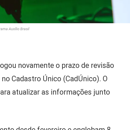
rama Auxílio Brasil
rrogou novamente o prazo de revisão
s no Cadastro Único (CadÚnico). O
para atualizar as informações junto
nto desde fevereiro e englobam 8