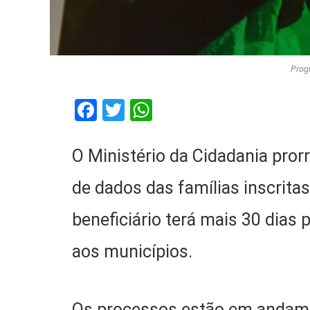
Prog
Facebook
Twitter
WhatsApp
O Ministério da Cidadania pro
de dados das famílias inscrita
beneficiário terá mais 30 dias 
aos municípios.
Os processos estão em andame