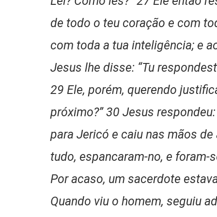
Lei? Como lês?” 27 Ele então r
de todo o teu coração e com tod
com toda a tua inteligência; e 
Jesus lhe disse: “Tu respondest
29 Ele, porém, querendo justifi
próximo?” 30 Jesus respondeu:
para Jericó e caiu nas mãos de 
tudo, espancaram-no, e foram-
Por acaso, um sacerdote estav
Quando viu o homem, seguiu ad