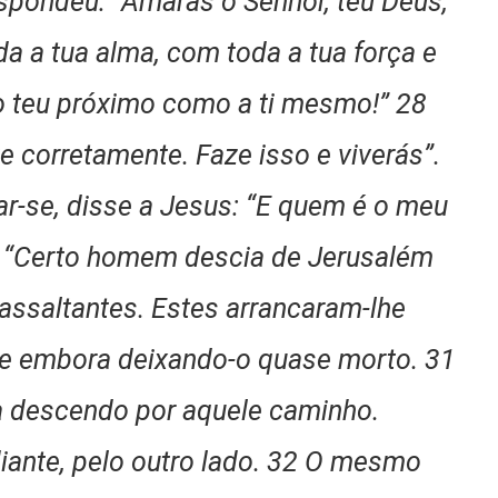
espondeu: “Amarás o Senhor, teu Deus,
a a tua alma, com toda a tua força e
ao teu próximo como a ti mesmo!” 28
e corretamente. Faze isso e viverás”.
car-se, disse a Jesus: “E quem é o meu
 “Certo homem descia de Jerusalém
assaltantes. Estes arrancaram-lhe
se embora deixando-o quase morto. 31
a descendo por aquele caminho.
iante, pelo outro lado. 32 O mesmo