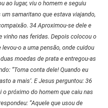
u ao lugar, viu o homem e seguiu
s um samaritano que estava viajando,
u compaixão. 34 Aproximou-se dele e
e vinho nas feridas. Depois colocou o
 levou-o a uma pensão, onde cuidou
u duas moedas de prata e entregou-as
do: “Toma conta dele! Quando eu
gasto a mais’. E Jesus perguntou: 36
foi o próximo do homem que caiu nas
respondeu: “Aquele que usou de