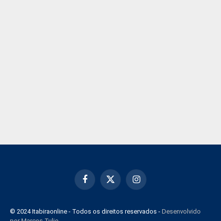
Facebook
X
Instagram
(Twitter)
© 2024 Itabiraonline - Todos os direitos reservados -
Desenvolvido
por Marcos Tulio