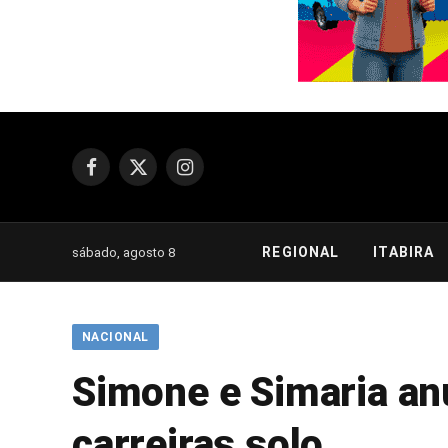
Facebook
X
Instagram
(Twitter)
REGIONAL
ITABIRA
sábado, agosto 8
NACIONAL
Simone e Simaria anu
carreiras solo