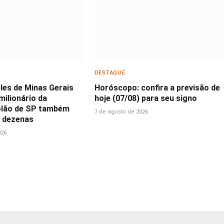
DESTAQUE
les de Minas Gerais
Horóscopo: confira a previsão de
milionário da
hoje (07/08) para seu signo
bolão de SP também
7 de agosto de 2026
5 dezenas
026