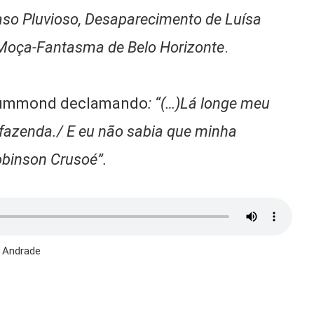
Caso Pluvioso, Desaparecimento de Luísa
Moça-Fantasma de Belo Horizonte
.
 Drummond declamando
: “(…)Lá longe meu
fazenda./ E eu não sabia que minha
Robinson Crusoé”.
e Andrade