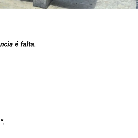
cia é falta.
”.