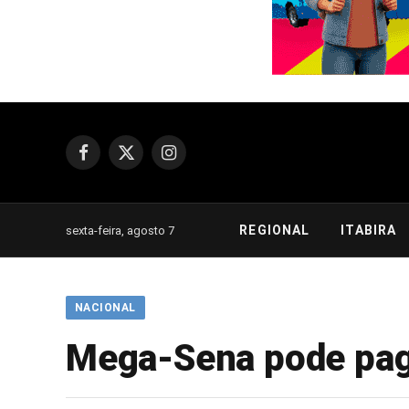
Facebook
X
Instagram
(Twitter)
REGIONAL
ITABIRA
sexta-feira, agosto 7
NACIONAL
Mega-Sena pode pag