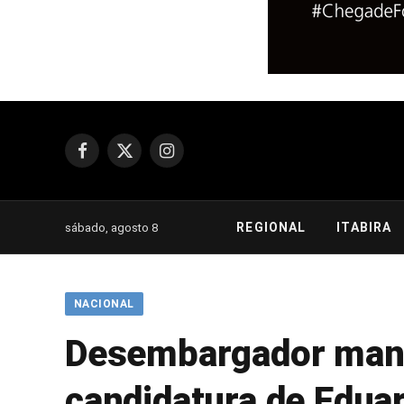
Facebook
X
Instagram
(Twitter)
REGIONAL
ITABIRA
sábado, agosto 8
NACIONAL
Desembargador mant
candidatura de Edua