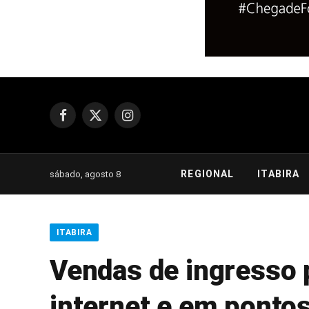
Facebook
X
Instagram
(Twitter)
REGIONAL
ITABIRA
sábado, agosto 8
ITABIRA
Vendas de ingresso p
internet e em pontos