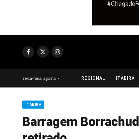
Facebook
X
Instagram
(Twitter)
REGIONAL
ITABIRA
sexta-feira, agosto 7
ITABIRA
Barragem Borrachudo
retirado