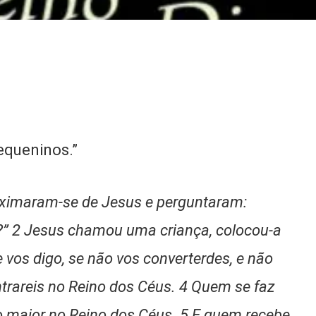
equeninos.”
oximaram-se de Jesus e perguntaram:
?” 2 Jesus chamou uma criança, colocou-a
 vos digo, se não vos converterdes, e não
trareis no Reino dos Céus. 4 Quem se faz
o maior no Reino dos Céus. 5 E quem recebe