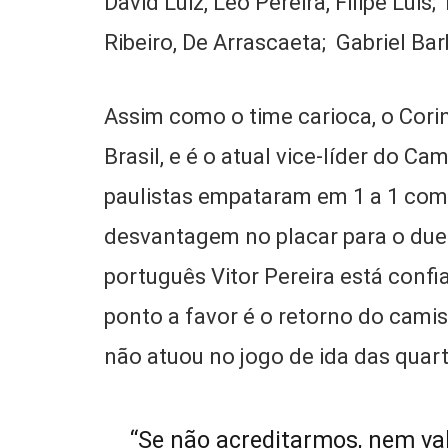
David Luiz, Léo Pereira, Filipe Lui
Ribeiro, De Arrascaeta; Gabriel B
Assim como o time carioca, o Cori
Brasil, e é o atual vice-líder do C
paulistas empataram em 1 a 1 com 
desvantagem no placar para o duel
português Vitor Pereira está conf
ponto a favor é o retorno do camis
não atuou no jogo de ida das quar
“Se não acreditarmos, nem val