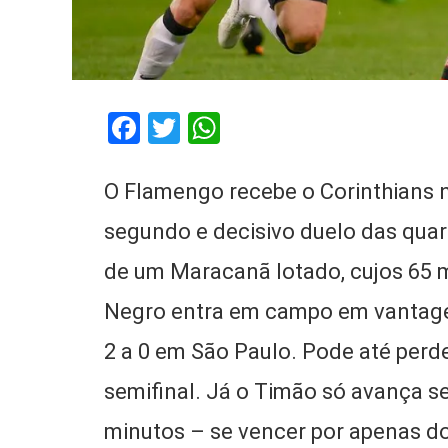
Facebook
Twitter
WhatsApp
O Flamengo recebe o Corinthians na
segundo e decisivo duelo das quart
de um Maracanã lotado, cujos 65 m
Negro entra em campo em vantagem
2 a 0 em São Paulo. Pode até perder
semifinal. Já o Timão só avança se
minutos – se vencer por apenas doi