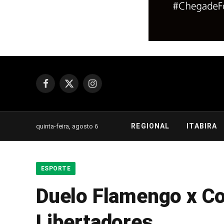
Facebook
X
Instagram
(Twitter)
REGIONAL
ITABIRA
quinta-feira, agosto 6
ESPORTE
Duelo Flamengo x Cor
Libertadores