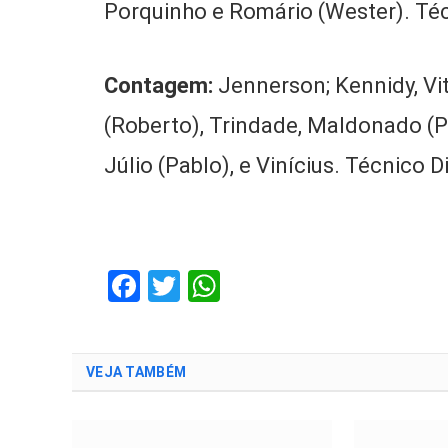
Porquinho e Romário (Wester). Té
Contagem:
Jennerson; Kennidy, Vi
(Roberto), Trindade, Maldonado (Pa
Júlio (Pablo), e Vinícius. Técnico D
Facebook
Twitter
WhatsApp
VEJA TAMBÉM