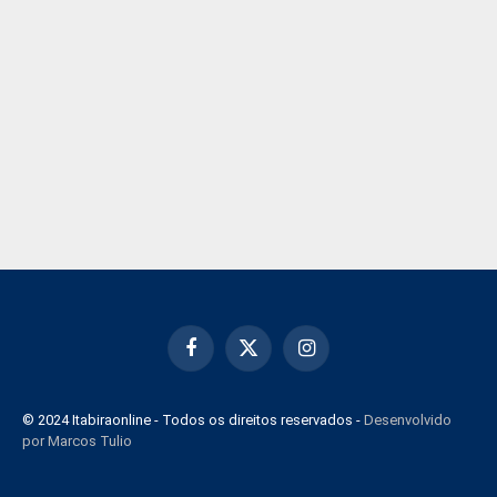
Facebook
X
Instagram
(Twitter)
© 2024 Itabiraonline - Todos os direitos reservados -
Desenvolvido
por Marcos Tulio