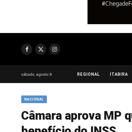
Facebook
X
Instagram
(Twitter)
REGIONAL
ITABIRA
sábado, agosto 8
NACIONAL
Câmara aprova MP q
benefício do INSS