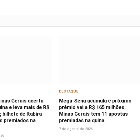
DESTAQUE
inas Gerais acerta
Mega-Sena acumula e próximo
ina e leva mais de R$
prêmio vai a R$ 165 milhões;
 bilhete de Itabira
Minas Gerais tem 11 apostas
os premiados na
premiadas na quina
7 de agosto de 2026
026