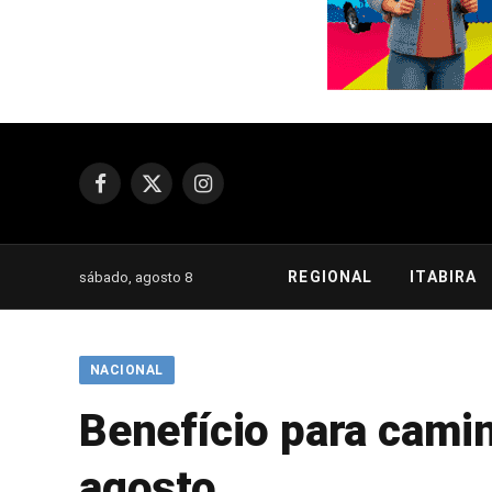
Facebook
X
Instagram
(Twitter)
REGIONAL
ITABIRA
sábado, agosto 8
NACIONAL
Benefício para cami
agosto