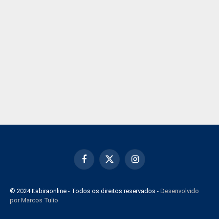
Facebook
X
Instagram
(Twitter)
© 2024 Itabiraonline - Todos os direitos reservados -
Desenvolvido
por Marcos Tulio