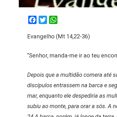
Facebook
Twitter
WhatsApp
Evangelho (Mt 14,22-36)
“Senhor, manda-me ir ao teu encon
Depois que a multidão comera até s
discípulos entrassem na barca e segu
mar, enquanto ele despediria as mul
subiu ao monte, para orar a sós. A n
24 A barca, porém, já longe da terra,