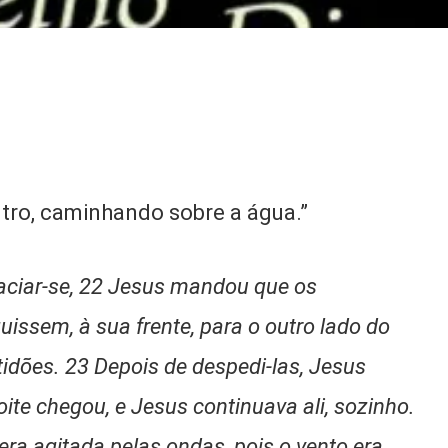
tro, caminhando sobre a água.”
aciar-se, 22 Jesus mandou que os
issem, à sua frente, para o outro lado do
tidões. 23 Depois de despedi-las, Jesus
oite chegou, e Jesus continuava ali, sozinho.
 era agitada pelas ondas, pois o vento era