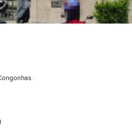
 Congonhas.
)