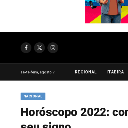
Facebook
X
Instagram
(Twitter)
REGIONAL
ITABIRA
sexta-feira, agosto 7
NACIONAL
Horóscopo 2022: conf
seu signo